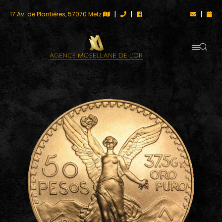
|
|
|
17 Av. de Plantières, 57070 Metz