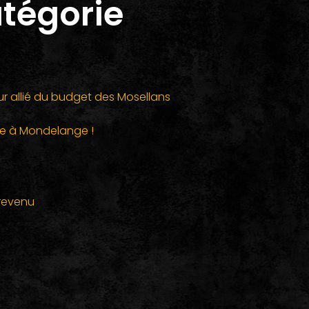
atégorie
ur allié du budget des Mosellans
ce à Mondelange !
revenu