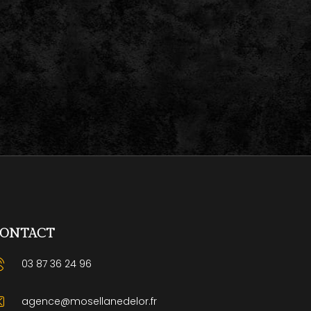
ONTACT
03 87 36 24 96
agence@mosellanedelor.fr